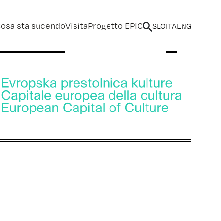
osa sta sucendo
Visita
Progetto EPIC
SLO
ITA
ENG