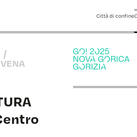
Città di confine
C
e
/
OVENA
TURA
Centro