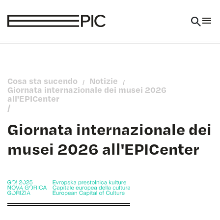
Vai al contenuto
Cosa sta sucendo
Notizie
/
/
Giornata internazionale dei musei 2026
all'EPICenter
/
Giornata internazionale dei
musei 2026 all'EPICenter