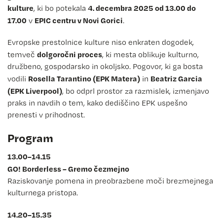
kulture
4. decembra 2025 od 13.00 do
, ki bo potekala
17.00
EPIC centru v Novi Gorici
v
.
Evropske prestolnice kulture niso enkraten dogodek,
dolgoročni proces
temveč
, ki mesta oblikuje kulturno,
družbeno, gospodarsko in okoljsko. Pogovor, ki ga bosta
Rosella Tarantino (EPK Matera)
Beatriz Garcia
vodili
in
(EPK Liverpool)
, bo odprl prostor za razmislek, izmenjavo
praks in navdih o tem, kako dediščino EPK uspešno
prenesti v prihodnost.
Program
13.00–14.15
GO! Borderless – Gremo čezmejno
Raziskovanje pomena in preobrazbene moči brezmejnega
kulturnega pristopa.
14.20–15.35