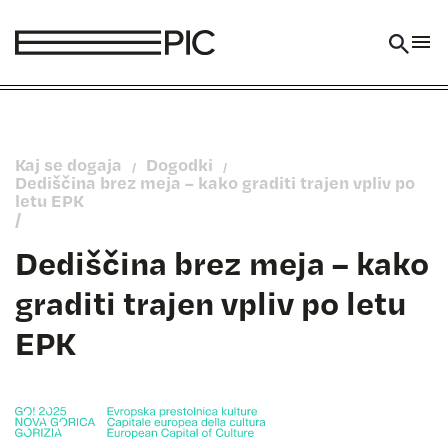
Skoči na vsebino
Kaj se dogaja
Dogodki
/
/
Dediščina brez meja – kako graditi trajen vpliv po
letu EPK
/
Dediščina brez meja – kako
graditi trajen vpliv po letu
EPK