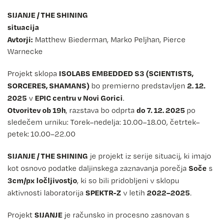
SIJANJE / THE SHINING
situacija
Avtorji:
Matthew Biederman, Marko Peljhan, Pierce
Warnecke
ISOLABS EMBEDDED S3 (SCIENTISTS,
Projekt sklopa
SORCERES, SHAMANS)
2. 12.
bo premierno predstavljen
2025
EPIC centru v Novi Gorici
v
.
Otvoritev ob 19h
do 7. 12. 2025
, razstava bo odprta
po
sledečem urniku: Torek–nedelja: 10.00–18.00, četrtek–
petek: 10.00–22.00
SIJANJE / THE SHINING
je projekt iz serije situacij, ki imajo
Soče
kot osnovo podatke daljinskega zaznavanja porečja
s
3cm/px ločljivostjo
, ki so bili pridobljeni v sklopu
SPEKTR-Z
2022–2025
aktivnosti laboratorija
v letih
.
SIJANJE
Projekt
je računsko in procesno zasnovan s