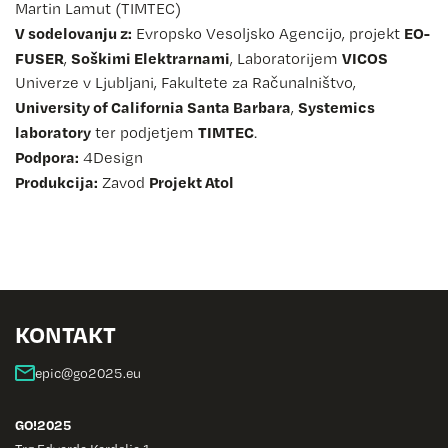
Martin Lamut (TIMTEC)
V sodelovanju z:
EO-
Evropsko Vesoljsko Agencijo, projekt
FUSER
Soškimi Elektrarnami
VICOS
,
, Laboratorijem
Univerze v Ljubljani, Fakultete za Računalništvo,
University of California Santa Barbara
Systemics
,
laboratory
TIMTEC
ter podjetjem
.
Podpora:
4Design
Produkcija:
Projekt Atol
Zavod
KONTAKT
GO!2025