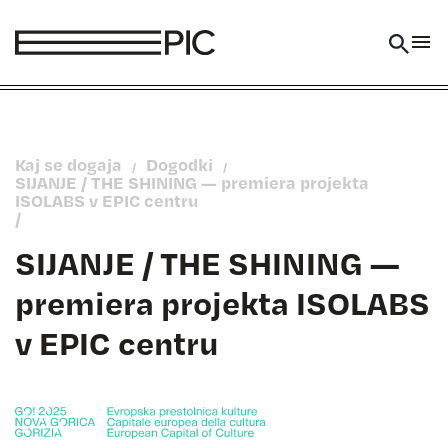
Skoči na vsebino
Kaj se dogaja
Dogodki
/
/
SIJANJE / THE SHINING — premiera projekta
ISOLABS v EPIC centru
/
SIJANJE / THE SHINING —
premiera projekta ISOLABS
v EPIC centru