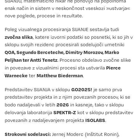
SIJANJU, matematično nikar ne ponovijo na popolnoma
enak način in sistem v neskončnost vseskozi »ustvarja«
nove poglede, procese in rezultate.
Poleg vizualnega procesiranja SIJANJE sestavlja tudi
zvočna slika
, katere izvorni podatki so posnetki, ki so jih v
sklopu svojih rezidenc procesirali sodelujoči umetniki
QOA, Segundo Berceteche, Dimitry Morozov, Marko
Peljhan ter Antti Tenetz
. Procesno obdelavo zvočne slike
Pierce
in povezave z vizualnimi procesi sta ustvarila
Warnecke
Matthew Biederman
ter
.
GO2025!
Predstavitev SIJANJA v sklopu
je samo prva
predstavitev projekta in z njim povezanih procesov, ki se
2026
bodo nadaljevali v letih
in kasneje, tako v sklopu
SPEKTR-Z
delovanja laboratorija
kot v sklopu predstavitev
ISOLABS
povezanih z nadaljevanjem projekta
.
Strokovni sodelavci:
Jernej Moderc (Inštitut Ronin),