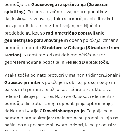
Gaussovega razprševanja (Gaussian
pomočjo t. i.
splatting)
. Proces se začne z zajemom podatkov
daljinskega zaznavanja, tako s pomočjo satelitov kot
brezpilotnih letalnikov, ter izvajanjem ključnih
radiometrično popravljanje
predobdelav, kot so
,
geometrijsko poravnavanje
in ocena položaja kamer s
Strukture iz Gibanja (Structure from
pomočjo metode
Motion)
. S temi metodami dobimo očiščene ter
redek 3D oblak točk
georeferencirane podatke in
.
Vsaka točka se nato pretvori v majhen tridimenzionalni
Gaussov primitiv
s položajem, obliko, prosojnostjo in
barvo, in ti primitivi služijo kot začetna struktura za
rekonstrukcije prizorov. Nato se Gaussovi elementi s
pomočjo diskretiziranega upodabljanja optimizirajo,
3D svetlobnega polja
dokler ne tvorijo
. Ta polja se s
pomočjo procesiranja v realnem času preoblikujejo na
način, da se posamezni izvorni prizori, ki so prisotni v