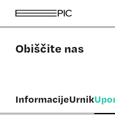
Skoči na vsebino
Obiščite nas
Informacije
Urnik
Upor