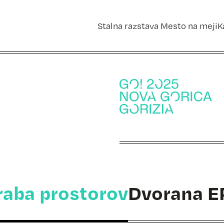
Stalna razstava Mesto na meji
K
aba prostorov
Dvorana E