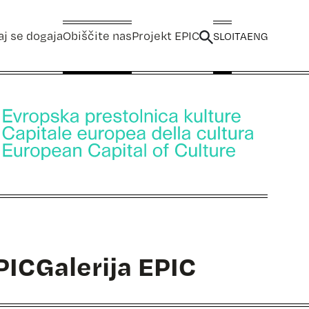
aj se dogaja
Obiščite nas
Projekt EPIC
SLO
ITA
ENG
PIC
Galerija EPIC