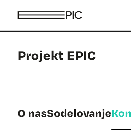
Skoči na vsebino
Projekt EPIC
O nas
Sodelovanje
Kon