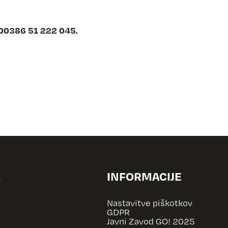
00386 51 222 045.
A
INFORMACIJE
Nastavitve piškotkov
GDPR
Javni Zavod GO! 2025