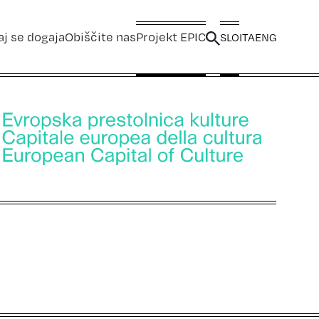
aj se dogaja
Obiščite nas
Projekt EPIC
SLO
ITA
ENG