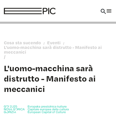
Vai al contenuto
Cosa sta sucendo
Eventi
/
/
L'uomo-macchina sarà distrutto - Manifesto ai
meccanici
/
L'uomo-macchina sarà
distrutto - Manifesto ai
meccanici