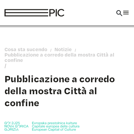
Vai al contenuto
Cosa sta sucendo
Notizie
/
/
Pubblicazione a corredo della mostra Città al
confine
/
Pubblicazione a corredo
della mostra Città al
confine