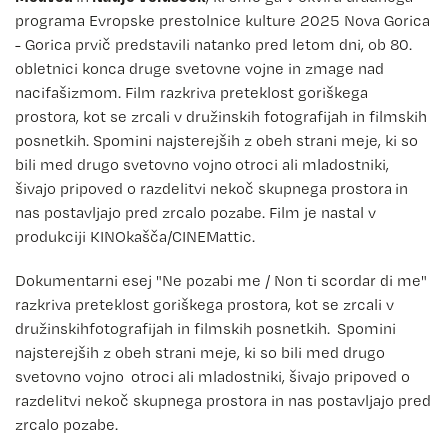
programa Evropske prestolnice kulture 2025 Nova Gorica
- Gorica prvič predstavili natanko pred letom dni, ob 80.
obletnici konca druge svetovne vojne in zmage nad
nacifašizmom. Film razkriva preteklost goriškega
prostora, kot se zrcali v družinskih fotografijah in filmskih
posnetkih. Spomini najsterejših z obeh strani meje, ki so
bili med drugo svetovno vojno otroci ali mladostniki,
šivajo pripoved o razdelitvi nekoč skupnega prostora in
nas postavljajo pred zrcalo pozabe. Film je nastal v
produkciji KINOkašča/CINEMattic.
Dokumentarni esej "Ne pozabi me / Non ti scordar di me"
razkriva preteklost goriškega prostora, kot se zrcali v
družinskihfotografijah in filmskih posnetkih. Spomini
najsterejših z obeh strani meje, ki so bili med drugo
svetovno vojno otroci ali mladostniki, šivajo pripoved o
razdelitvi nekoč skupnega prostora in nas postavljajo pred
zrcalo pozabe.