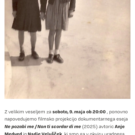
soboto, 9. maja ob 20:00
Z velikim veseljem za
, ponovno
napovedujemo filmsko projekcijo dokumentarnega eseja
Ne pozabi me / Non ti scordar di me
Anje
(2025) avtoric
Medved
Nadje Velušček
in
, ki smo ga v okviru uradnega