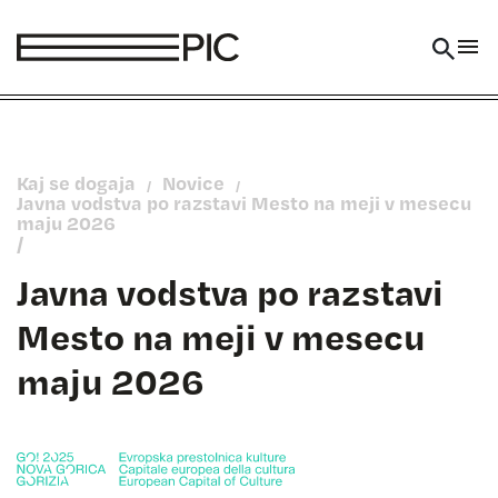
Skoči na vsebino
Kaj se dogaja
Novice
/
/
Javna vodstva po razstavi Mesto na meji v mesecu
maju 2026
/
Javna vodstva po razstavi
Mesto na meji v mesecu
maju 2026