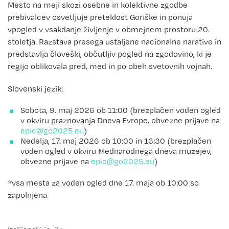
Mesto na meji skozi osebne in kolektivne zgodbe
prebivalcev osvetljuje preteklost Goriške in ponuja
vpogled v vsakdanje življenje v obmejnem prostoru 20.
stoletja. Razstava presega ustaljene nacionalne narative in
predstavlja človeški, občutljiv pogled na zgodovino, ki je
regijo oblikovala pred, med in po obeh svetovnih vojnah.
Slovenski jezik:
Sobota, 9. maj 2026 ob 11:00 (brezplačen voden ogled
v okviru praznovanja Dneva Evrope, obvezne prijave na
)
Nedelja, 17. maj 2026 ob 10:00 in 16:30 (brezplačen
voden ogled v okviru Mednarodnega dneva muzejev,
obvezne prijave na
)
*vsa mesta za voden ogled dne 17. maja ob 10:00 so
zapolnjena